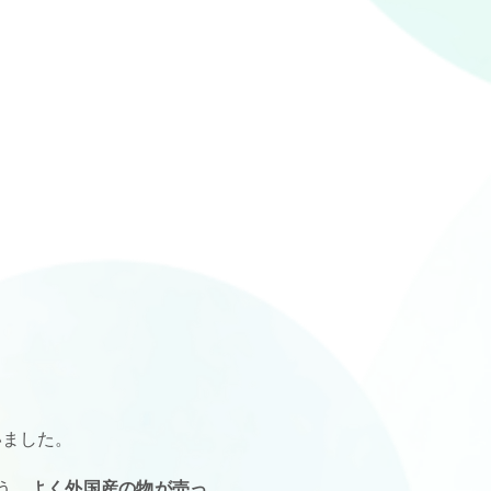
いました。
う。
よく外国産の物が売っ